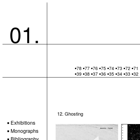
01.
78
77
76
75
74
73
72
71
39
38
37
36
35
34
33
32
12. Ghosting
Exhibitions
◼
Monographs
◼
Bibliography
◼